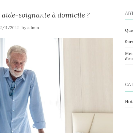
e aide-soignante à domicile ?
AR
by
2/11/2022
admin
Quel
Surd
Meil
d’au
CA
Not